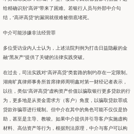
给精确识别“高评”带来了困难。若银行人员与外部中介勾
结，“高评高贷”的漏洞就很难被彻底堵死。
中介可能涉嫌非法经营罪
多位受访业内人士认为，上述法院判例为打击日益隐蔽的金
融“黑灰产”提供了关键的法律实践突破。
在过去，司法实践对“高评高贷”类套路的制约存在一定限制。
湖南旷真律师事务所首席律师周明鑫对第一财经记者表示，
以往，类似“高评高贷”虚构资产价值以骗取银行更多贷款的行
为，更多地是从资金需求方（客户）角度，以骗取贷款罪或
贷款诈骗罪进行规制。但中介在其中的角色可能不仅仅是协
助，甚至是主导、教唆。如果中介提供并引导客户实施虚构
材料、高估资产等行为，根据刑法原理，中介与客户可以构